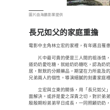
圖片由海鵬影業提供
長兄如父的家庭重擔
電影中主角林立宏的家裡，有年邁且罹
片中最可貴的便是三人間的祖孫情，兄
道奶奶愛吃糖，就給奶奶糖吃，認為奶
居，默默的分類藥品，期望在力所能及
兄弟兩人的個性。導演細膩的刻畫家庭
立宏與立東的關係，用「長兄如父」形
面解決。或許是愛之深責之切，對於弟
殷殷期盼弟弟早日成長，一同照顧奶奶