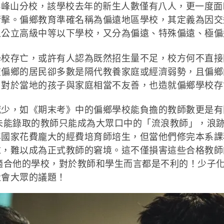
校，該學校去年的新生人數僅有八人，更一度面臨
衝擊。偏鄉教育準確名稱為偏遠地區學校，其定義為因交
公立高級中等以下學校，又分為偏遠、特殊偏遠、極偏
存亡，或許有人認為既然招生量不足，校方何不直接
在偏鄉的居民卻多數是隔代教養家庭或經濟弱勢，且偏鄉
，對於當地的孩子與家庭相當不友善，也造就偏鄉學校存
減少，如《期末考》中的偏鄉學校能負擔的教師數更是有
未能錄取的教師只能成為大眾口中的「流浪教師」，浪
年國家花費龐大的經費培育師培生，但當他們修完本系課
求，難以成為正式教師的窘境。這不僅損害這些合格教師
適合他的學校，對於教師和學生而言都是不利的！少子
社會大眾的議題！