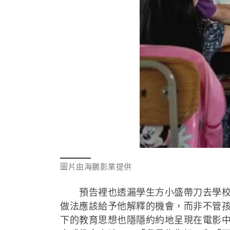
圖片由海鵬影業提供
預告裡也透漏學生方小盛帶刀去學校導
做法應該給予他解釋的機會，而非不管
下的教育思想也隱隱約約地呈現在電影