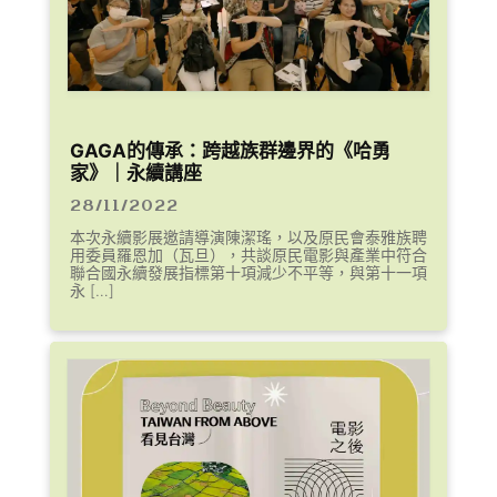
GAGA的傳承：跨越族群邊界的《哈勇
家》｜永續講座
28/11/2022
本次永續影展邀請導演陳潔瑤，以及原民會泰雅族聘
用委員羅恩加（瓦旦），共談原民電影與產業中符合
聯合國永續發展指標第十項減少不平等，與第十一項
永 […]