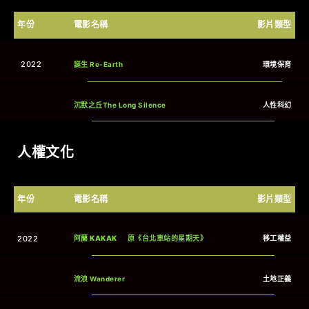
年份
電影名稱
影片類型
2022
誕生 Re-Earth
環境保育
沉默之丘The Long Silence
人性科幻
人權文化
年份
電影名稱
影片類型
2022
阿蘭 KAKAK
原《台北車站的星期天》
移工權益
流浪 Wanderer
土地正義