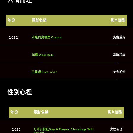
人情倫理
年份
電影名稱
影片類型
2022
海邊的貨櫃屋 Colors
貧富差距
伴獨 Meal Pals
高齡孤老
五星級 Five-star
美食記憶
性別心裡
年份
電影名稱
影片類型
2022
有拜有保庇Say A Prayer, Blessings Will
女性心理
Follow