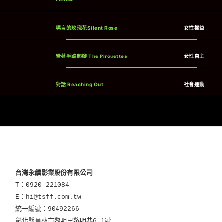
噤言的玫瑰花Silent Rose
女性權益
彎著手踮起腳
The Pirouettes
女性自主
對話 Reaching Out
社會運動
台灣永續影業股份有限公司
T：0920-221084
E：hi@tsff.com.tw
統一編號：90492266
彰化縣員林市黎明里黎明巷6-1號