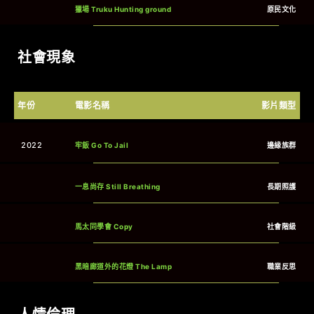
獵場 Truku Hunting ground
原民文化
社會現象
年份
電影名稱
影片類型
2022
牢飯 Go To Jail
邊緣族群
一息尚存 Still Breathing
長期照護
馬太同學會
Copy
社會階級
黑暗廊道外的花燈 The Lamp
職業反思