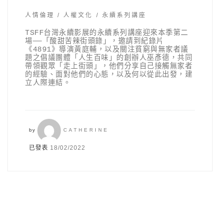
人情倫理
人權文化
永續系列講座
TSFF台灣永續影展的永續系列講座迎來本季第二
場——「酸甜苦辣街頭錄」，邀請到紀錄片
《4891》導演黃庭輔，以及關注貧窮與無家者議
題之倡議團體「人生百味」的創辦人巫彥德，共同
帶領觀眾「走上街頭」，他們分享自己接觸無家者
的經驗、面對他們的心態，以及何以從此出發，建
立人際連結。
by
CATHERINE
已發表
18/02/2022