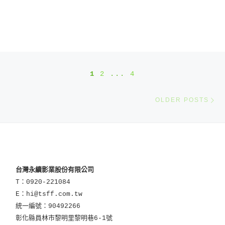
Posts navigation
1
2
...
4
O
OLDER POSTS
台灣永續影業股份有限公司
T：0920-221084
E：hi@tsff.com.tw
統一編號：90492266
彰化縣員林市黎明里黎明巷6-1號