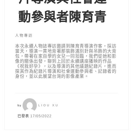
動參與者陳育青
人物專訪
本次永續人物誌專訪邀請到陳育青導演作客，採訪
當天，導演一貫地背著那裝飾滿別針與吊飾的大背
包，帶著在家自學的女兒一同蒞臨，我們從她和影
像的關係出發，聊到上回於永續講座播映的作品
《祝我好孕》，以及導演的其他議題紀錄片，進而
探其作為紀錄片導演和社會運動參與者、記錄者的
身份，並以此展望台灣的影像產業。
by
LIOU XU
已發表
17/05/2022