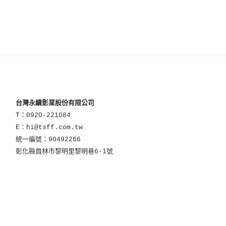
台灣永續影業股份有限公司
T：0920-221084
E：hi@tsff.com.tw
統一編號：90492266
彰化縣員林市黎明里黎明巷6-1號