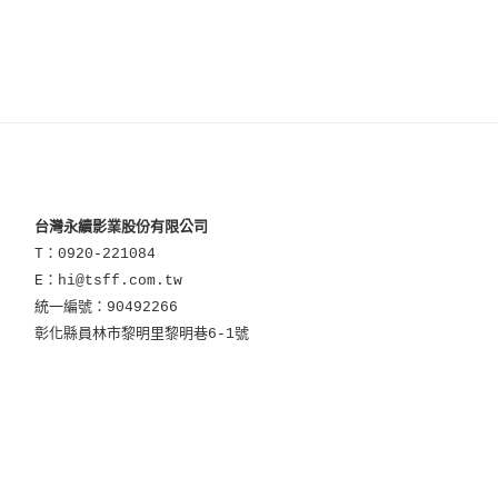
台灣永續影業股份有限公司
T：0920-221084
E：hi@tsff.com.tw
統一編號：90492266
彰化縣員林市黎明里黎明巷6-1號