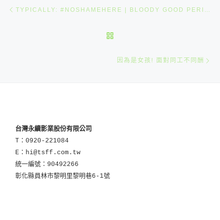
文章導航
Previous post
TYPICALLY: #NOSHAMEHERE | BLOODY GOOD PERIOD
BACK TO POST LIST
N
因為是女孩! 面對同工不同酬
台灣永續影業股份有限公司
T：0920-221084
E：hi@tsff.com.tw
統一編號：90492266
彰化縣員林市黎明里黎明巷6-1號