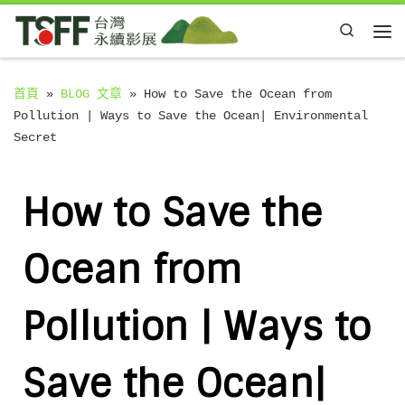
Skip to content
Search
Me
首頁
»
BLOG 文章
»
How to Save the Ocean from
Pollution | Ways to Save the Ocean| Environmental
Secret
How to Save the
Ocean from
Pollution | Ways to
Save the Ocean|