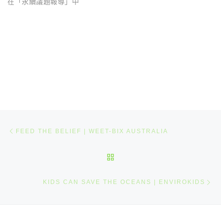
在「永續議題報導」中
文章導航
Previous post
FEED THE BELIEF | WEET-BIX AUSTRALIA
BACK TO POST LIST
N
KIDS CAN SAVE THE OCEANS | ENVIROKIDS