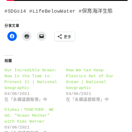
#SDGs14 #LifeBelowWater #保育海洋生態
分享文章
更多
相關
Our Incredible Ocean:
How We Can Keep
Now Is the Time to
Plastics Out of Our
Protect It | National
Ocean | National
Geographic
Geographic
03/06/2021
03/06/2021
在「永續議題報導」中
在「永續議題報導」中
OluKai｜TOGETHER. WE
GO. “Ocean Mother”
with Kimi Werner
03/06/2021