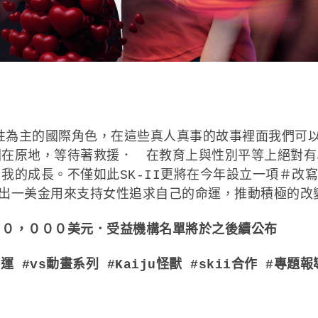
打造以女性為主的國際角色，在這些真人真事的故事裡面我們
困在原地，等待著救援． 在教育上與性別平等上絕對有
的成長。不僅如此SK-II更將在今年設立一項＃改寫命運
會捐出一美金用來支持女性追求自己的命運，推動積極的改
００，０００美元．受益機構名單將於之後續公布
改寫命運 #vs動畫系列 #Kaiju怪獸 #skii合作 #專題報