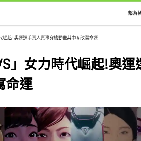
部落
」女力時代崛起!奧運選手真人真事穿梭動畫其中＃改寫命運
DIO「VS」女力時代崛起!
寫命運