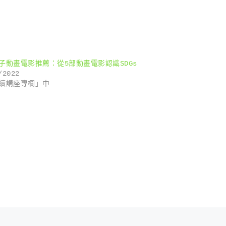
子動畫電影推薦：從5部動畫電影認識SDGs
/2022
續講座專欄」中
N