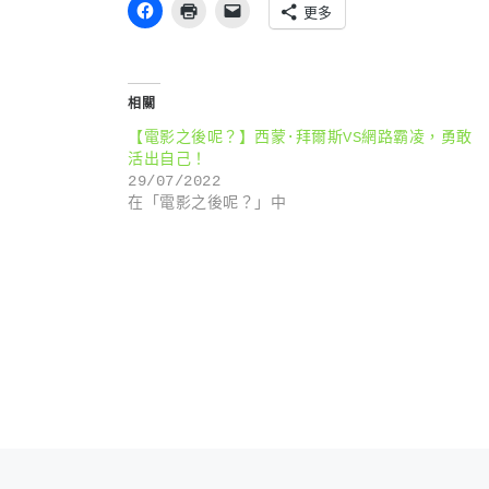
更多
相關
【電影之後呢？】西蒙·拜爾斯VS網路霸凌，勇敢
活出自己！
29/07/2022
在「電影之後呢？」中
文章導航
Previous post