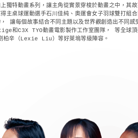
上獨特動畫系列，讓主角從實景穿梭於動畫之中，其故
運得主桌球運動選手石川佳純、奧運會女子羽球雙打組合
 讓每個故事結合不同主題以及世界觀創造出不同感受，
s、Platige和C3X TYO動畫電影製作工作室團隊，
手劉柏辛（Lexie Liu）等好萊塢等級陣容。