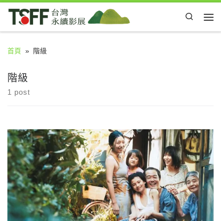
Skip to content
Search
Me
首頁
»
階級
階級
1 post