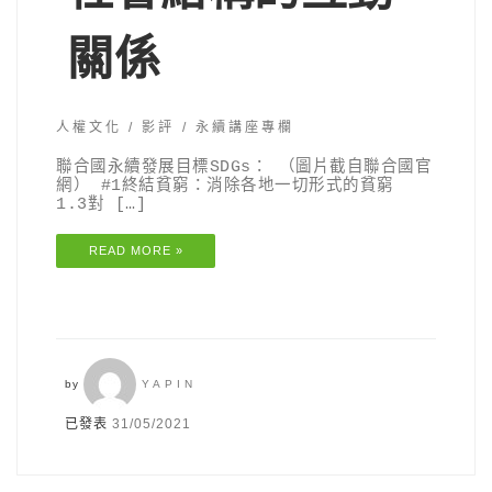
關係
人權文化
影評
永續講座專欄
聯合國永續發展目標SDGs： （圖片截自聯合國官
網） #1終結貧窮：消除各地一切形式的貧窮
1.3對 […]
READ MORE »
by
YAPIN
已發表
31/05/2021