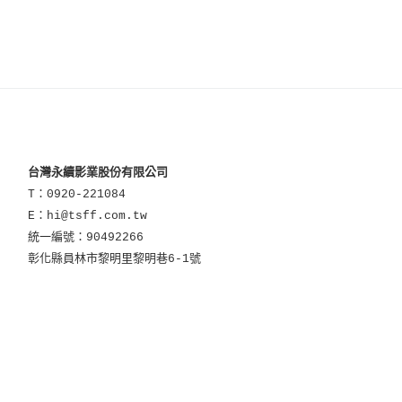
台灣永續影業股份有限公司
T：0920-221084
E：hi@tsff.com.tw
統一編號：90492266
彰化縣員林市黎明里黎明巷6-1號