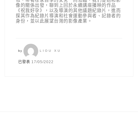
包，帶著在家自學的女兒一同蒞臨，我們從她和影
像的關係出發，聊到上回於永續講座播映的作品
《祝我好孕》，以及導演的其他議題紀錄片，進而
探其作為紀錄片導演和社會運動參與者、記錄者的
身份，並以此展望台灣的影像產業。
by
LIOU XU
已發表
17/05/2022