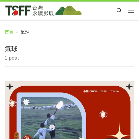
Skip to content
Search
Me
首頁
»
氣球
氣球
1 post