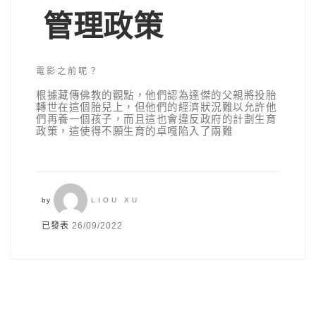
管理政策
電影之前呢？
根據藏傳佛教的觀點，他們認為達傑的父親將投胎
轉世在這個胎兒上，但他們的經濟狀況難以允許他
們再養一個孩子，而且這也會違反政府的計劃生育
政策，這使得不願生育的卓嘎陷入了兩難
by
LIOU XU
已發表
26/09/2022