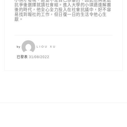
小琪才發現，這並不是自己想要的，因此他與家庭
抗爭後選擇就讀社會組。進入大學的小琪適逢解嚴
後的時代，他全心全力投入在社會抗議中，好不容
易找到報社的工作，但日復一日的生活令他心生
厭。
by
LIOU XU
已發表
31/08/2022