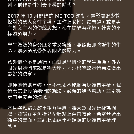
刻，稱作是性別最平權的時代？
2017 年 10 月開始的 ME TOO 運動，電影關鍵少數
探討的黑人女性主權，工作上女性升遷問題，或是男
主外女主內的傳統思想，都在提醒著我們，社會的平
權還須努力。
學生媽媽的身分既多重又複雜，要照顧即將誕生的生
命，還必須承受外界眼光的壓力。
意外懷孕不是過錯，面對過早懷孕的學生媽媽，外界
眼光對她們來說是極大壓力，這也導致她們無法做出
最好的決定。
即便她們還年輕，但不代表不能擁有身體自主權，我
們應當要聆聽她們的想法、適時的給予幫助，並引導
走向更友善的環境。
本片將舞蹈與故事相互呼應，將大眾眼光比擬為觀
眾，並讓女主角挺著孕肚站上芭蕾舞台，希望營造出
衝突的畫面，並藉此表達年輕媽媽的身體自主權理
念。