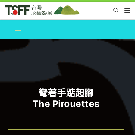
Skip to content
Search
Me
彎著手踮起腳
The Pirouettes