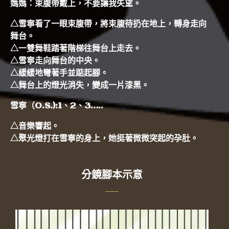
媽媽：束腹帶戴上，不要讓我失望。
△雪寧看了一眼束腹帶，將束腹待扔在地上，轉身走向
舞台。
△一雙舞鞋踏著階梯往舞台上走去。
△雪寧走向舞台的中央。
△緩緩地彎著手並踮起腳。
△舞台上的燈光消失，變成一片漆黑。
雪寧（O.S.):1、2、3…..
△音樂響起。
△聚光燈打在雪寧的身上，她挺著微微突起的孕肚。
分鏡腳本示意