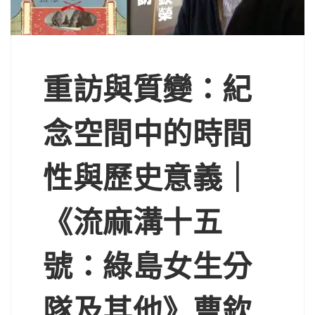
重訪與質變：紀
念空間中的時間
性與歷史意義｜
《流麻溝十五
號：綠島女生分
隊及其他》曹欽