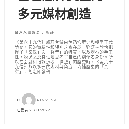
多元媒材創造
台灣永續影展
影評
《第六十九信》處理台灣白色恐怖歷史和轉型正義
議題，它的實驗性和特別之處在於，導演林欣怡把
握了「影像」與「聲音」的特質，以及膠卷的手工
性，透過之反身性地思考了自己的創作者身份。所
以在面對和接近這段「噤聲」的歷史時，《第六十
九信》能以多元的媒材與角度，填補歷史的「真
空」，創造即發聲。
by
LIOU XU
已發表
23/11/2022