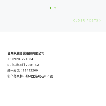
Posts navigation
1
2
O
OLDER POSTS
台灣永續影業股份有限公司
T：0920-221084
E：hi@tsff.com.tw
統一編號：90492266
彰化縣員林市黎明里黎明巷6-1號