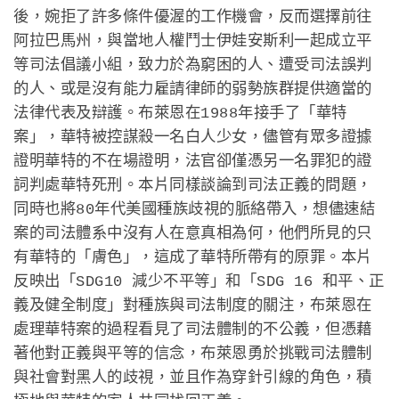
後，婉拒了許多條件優渥的工作機會，反而選擇前往
阿拉巴馬州，與當地人權鬥士伊娃安斯利一起成立平
等司法倡議小組，致力於為窮困的人、遭受司法誤判
的人、或是沒有能力雇請律師的弱勢族群提供適當的
法律代表及辯護。布萊恩在1988年接手了「華特
案」，華特被控謀殺一名白人少女，儘管有眾多證據
證明華特的不在場證明，法官卻僅憑另一名罪犯的證
詞判處華特死刑。本片同樣談論到司法正義的問題，
同時也將80年代美國種族歧視的脈絡帶入，想儘速結
案的司法體系中沒有人在意真相為何，他們所見的只
有華特的「膚色」，這成了華特所帶有的原罪。本片
反映出「SDG10 減少不平等」和「SDG 16 和平、正
義及健全制度」對種族與司法制度的關注，布萊恩在
處理華特案的過程看見了司法體制的不公義，但憑藉
著他對正義與平等的信念，布萊恩勇於挑戰司法體制
與社會對黑人的歧視，並且作為穿針引線的角色，積