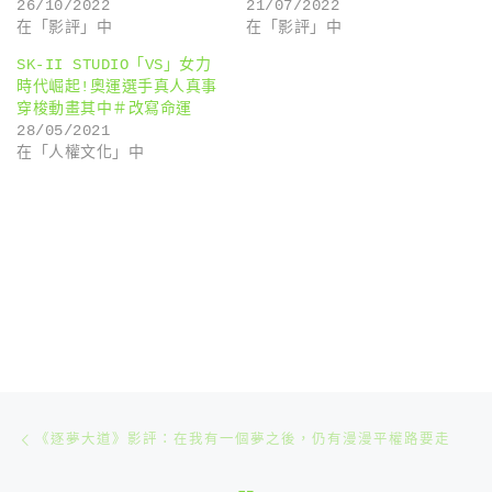
26/10/2022
21/07/2022
在「影評」中
在「影評」中
SK-II STUDIO「VS」女力
時代崛起!奧運選手真人真事
穿梭動畫其中＃改寫命運
28/05/2021
在「人權文化」中
文章導航
Previous post
《逐夢大道》影評：在我有一個夢之後，仍有漫漫平權路要走