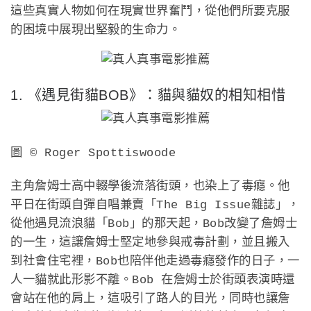
這些真實人物如何在現實世界奮鬥，從他們所要克服
的困境中展現出堅毅的生命力。
1. 《遇見街貓BOB》：貓與貓奴的相知相惜
圖 © Roger Spottiswoode
主角詹姆士高中輟學後流落街頭，也染上了毒癮。他
平日在街頭自彈自唱兼賣「The Big Issue雜誌」，
從他遇見流浪貓「Bob」的那天起，Bob改變了詹姆士
的一生，這讓詹姆士堅定地參與戒毒計劃，並且搬入
到社會住宅裡，Bob也陪伴他走過毒癮發作的日子，一
人一貓就此形影不離。Bob 在詹姆士於街頭表演時還
會站在他的肩上，這吸引了路人的目光，同時也讓詹