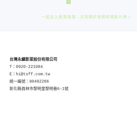
BACK TO POST LIST
N
一起走入教育現場：五部關於老師的電影片單
台灣永續影業股份有限公司
T：0920-221084
E：hi@tsff.com.tw
統一編號：90492266
彰化縣員林市黎明里黎明巷6-1號