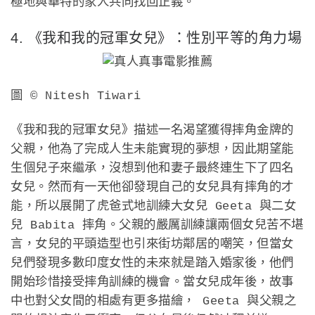
極地與華特的家人共同找回正義。
4. 《我和我的冠軍女兒》：性別平等的角力場
圖 © Nitesh Tiwari
《我和我的冠軍女兒》描述一名渴望獲得摔角金牌的
父親，他為了完成人生未能實現的夢想，因此期望能
生個兒子來繼承，沒想到他和妻子最終連生下了四名
女兒。然而有一天他卻發現自己的女兒具有摔角的才
能，所以展開了虎爸式地訓練大女兒 Geeta 與二女
兒 Babita 摔角。父親的嚴厲訓練讓兩個女兒苦不堪
言，女兒的平頭造型也引來街坊鄰居的嘲笑，但當女
兒們發現多數印度女性的未來就是踏入婚家後，他們
開始珍惜接受摔角訓練的機會。當女兒成年後，故事
中也對父女間的相處有更多描繪， Geeta 與父親之