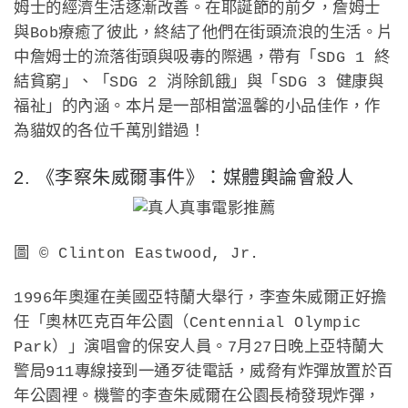
姆士的經濟生活逐漸改善。在耶誕節的前夕，詹姆士
與Bob療癒了彼此，終結了他們在街頭流浪的生活。片
中詹姆士的流落街頭與吸毒的際遇，帶有「SDG 1 終
結貧窮」、「SDG 2 消除飢餓」與「SDG 3 健康與
福祉」的內涵。本片是一部相當溫馨的小品佳作，作
為貓奴的各位千萬別錯過！
2. 《李察朱威爾事件》：媒體輿論會殺人
圖 © Clinton Eastwood, Jr.
1996年奧運在美國亞特蘭大舉行，李查朱威爾正好擔
任「奧林匹克百年公園（Centennial Olympic
Park）」演唱會的保安人員。7月27日晚上亞特蘭大
警局911專線接到一通歹徒電話，威脅有炸彈放置於百
年公園裡。機警的李查朱威爾在公園長椅發現炸彈，