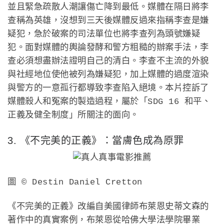
並且緊急疏散人潮讓傷亡降到最低。媒體在隔日將李
查稱為英雄，沒想到三天後媒體反過來指稱李查是嫌
疑犯，急於破案的司法單位也將李查列為頭號嫌疑
犯。面對媒體的輿論發酵和警方粗糙的辦案手法，李
查必須想盡辦法證明自己的清白。李查不主流的外貌
與社經地位使他被列為嫌疑犯，加上媒體的過度渲染
與警方的一意孤行都導致李查陷入絕境。本片控訴了
媒體殺人和冤案的製造過程，屬於「SDG 16 和平、
正義及健全制度」所關注的面向。
3. 《不完美的正義》：當膚色成為原罪
圖 © Destin Daniel Cretton
《不完美的正義》改編自美國律師布萊恩史蒂文森的
著作中的真實案例，布萊恩從哈佛大學法學院畢業