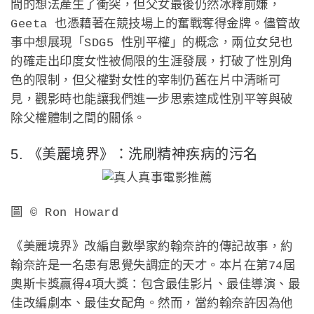
間的想法產生了衝突，但父女最後仍然冰釋前嫌，
Geeta 也憑藉著在競技場上的奮戰奪得金牌。儘管故
事中想展現「SDG5 性別平權」的概念，兩位女兒也
的確走出印度女性被侷限的生涯發展，打破了性別角
色的限制，但父權對女性的宰制仍舊在片中清晰可
見，觀影時也能讓我們進一步思索達成性別平等與破
除父權體制之間的關係。
5. 《美麗境界》：洗刷精神疾病的污名
圖 © Ron Howard
《美麗境界》改編自數學家約翰奈許的傳記故事，約
翰奈許是一名患有思覺失調症的天才。本片在第74屆
奧斯卡獎贏得4項大獎：包含最佳影片、最佳導演、最
佳改編劇本、最佳女配角。然而，當約翰奈許因為他