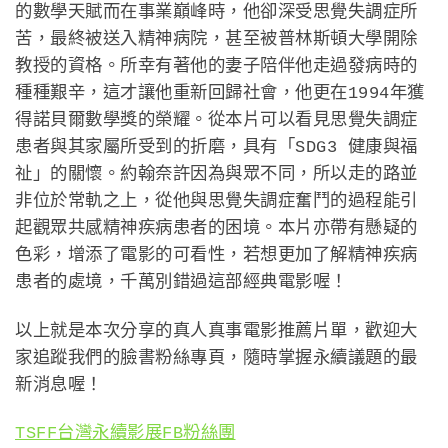
的數學天賦而在事業巔峰時，他卻深受思覺失調症所
苦，最終被送入精神病院，甚至被普林斯頓大學開除
教授的資格。所幸有著他的妻子陪伴他走過發病時的
種種艱辛，這才讓他重新回歸社會，他更在1994年獲
得諾貝爾數學獎的榮耀。從本片可以看見思覺失調症
患者與其家屬所受到的折磨，具有「SDG3 健康與福
祉」的關懷。約翰奈許因為與眾不同，所以走的路並
非位於常軌之上，從他與思覺失調症奮鬥的過程能引
起觀眾共感精神疾病患者的困境。本片亦帶有懸疑的
色彩，增添了電影的可看性，若想更加了解精神疾病
患者的處境，千萬別錯過這部經典電影喔！
以上就是本次分享的真人真事電影推薦片單，歡迎大
家追蹤我們的臉書粉絲專頁，隨時掌握永續議題的最
新消息喔！
TSFF台灣永續影展FB粉絲團