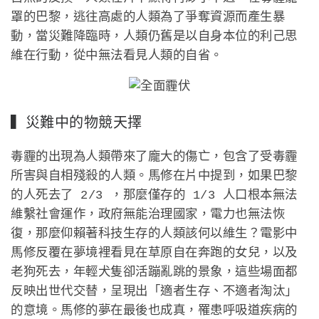
罩的巴黎，逃往高處的人類為了爭奪資源而產生暴
動，當災難降臨時，人類仍舊是以自身本位的利己思
維在行動，從中無法看見人類的自省。
▍災難中的物競天擇
毒霾的出現為人類帶來了龐大的傷亡，包含了受毒霾
所害與自相殘殺的人類。馬修在片中提到，如果巴黎
的人死去了 2/3 ，那麼僅存的 1/3 人口根本無法
維繫社會運作，政府無能治理國家，電力也無法恢
復，那麼仰賴著科技生存的人類該何以維生？電影中
馬修反覆在夢境裡看見在草原自在奔跑的女兒，以及
老狗死去，年輕犬隻卻活蹦亂跳的景象，這些場面都
反映出世代交替，呈現出「適者生存、不適者淘汰」
的意境。馬修的夢在最後也成真，罹患呼吸道疾病的