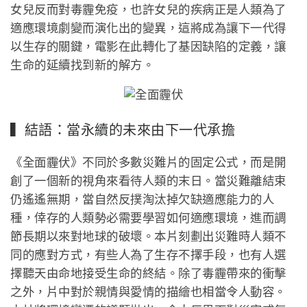
女兒反而對毒霾免疫，也許女兒的疾病正是人類為了
適應環境劇變而演化出的變異，這將成為讓下一代得
以生存的關鍵，電影在此轉化了基因缺陷的定義，讓
生命的延續找到新的解方。
▍結語：當永續的未來由下一代承擔
《全面霾伏》不同於多數災難片的固定公式，而是開
創了一個新的視角來看待人類的末日。當災難離結束
仍遙遙無期，當自然反撲淘汰掉欠缺適應能力的人
種，倖存的人類勢必需要學習如何適應環境，進而調
節長期以來對地球的破壞。本片刻劃出災難時人類不
同的應對方式，有些人為了生存不擇手段，也有人選
擇聽天由命地接受生命的終結。除了毒霾帶來的衝擊
之外，片中對於親情與愛情的描繪也相當令人動容。