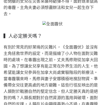
密閉艙的女兒在災害來襲時動彈不得，面對逐漸竄高
的毒霾，主角夫妻必須想盡辦法和女兒一起生存下
去。
▍人必定勝天嗎？
有別於常見的好萊塢的災難片，《全面霾伏》並沒有
主角拯救世界的設定，而是描繪了小人物在面對災難
時的處境。在毒霾出現之前，丈夫馬修剛從加拿大回
國，為了想讓女兒享有能正常在外界生活的人生，他
希望能讓女兒參與在加拿大尚處實驗階段的新療法。
當毒霾襲來時，馬修與妻子安娜積極地搜刮物資、準
備帶女兒往更高處的地方避難。這些行徑反映出的是
人類對於戰勝自然的堅定信念，但人定勝天真的是絕
對的嗎？人類長期對於自然資源的濫用與破壞，面對
自然的反撲，人類在片中顯得再渺小不過，在毒霾籠