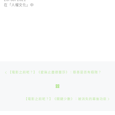
20/08/2021
在「人權文化」中
文章導航
Previous post
【電影之前呢？】《愛無止盡德蕾莎》：慈善是否有極限？
BACK TO POST LIST
N
【電影之前呢？】《關鍵少數》：被消失的幕後功臣