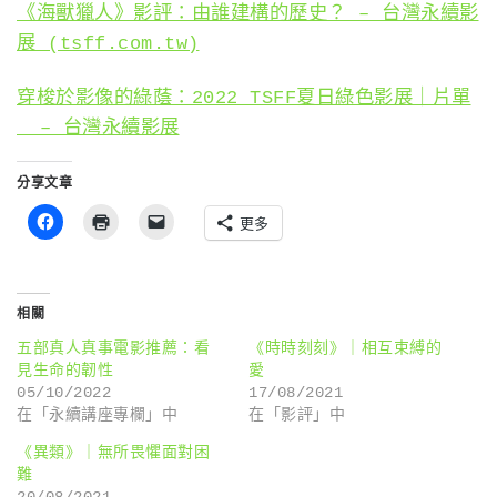
《海獸獵人》影評：由誰建構的歷史？ – 台灣永續影
展 (tsff.com.tw)
穿梭於影像的綠蔭：2022 TSFF夏日綠色影展｜片單
￼ – 台灣永續影展
分享文章
更多
相關
五部真人真事電影推薦：看
《時時刻刻》｜相互束縛的
見生命的韌性
愛
05/10/2022
17/08/2021
在「永續講座專欄」中
在「影評」中
《異類》｜無所畏懼面對困
難